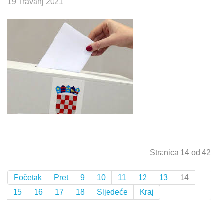
19 Travanj 2021
Stranica 14 od 42
Početak
Pret
9
10
11
12
13
14
15
16
17
18
Sljedeće
Kraj