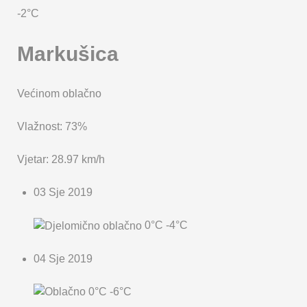
KARTA OPĆINE MARKUŠICA
-2°C
Markušica
Većinom oblačno
Vlažnost: 73%
Vjetar: 28.97 km/h
03 Sje 2019
0°C
-4°C
04 Sje 2019
0°C
-6°C