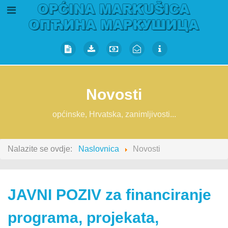
Novosti
općinske, Hrvatska, zanimljivosti...
Nalazite se ovdje:
Naslovnica
Novosti
JAVNI POZIV za financiranje
programa, projekata,